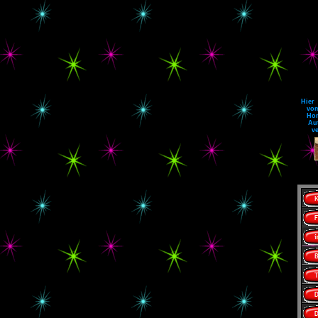
Hier
vom
Hom
Au
ve